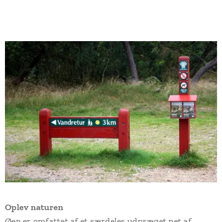
Oplev naturen
Øen er omfattet af et særdeles udpræget net af