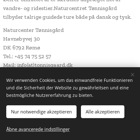
vandre- og ridestier.Naturcentret Tønnisgård
tilbyder talrige guidede ture både på dansk og tysk.
Naturcenter Tønnisgård
Havnebyvej 30
DK 6792 Rømø
Tel.: +45 74 75 52 57
Mail: info(at)tonnisgaard.dk
www.tonnisgaard.dk
Wir verwenden Cookies, um das einwandfreie Funktionieren
und die Sicherheit der Website zu gewährleitsen und eine
bestmögliche Nutzererfahrung zu bieten.
Naturkundemuseum Niebüll - Hauptstrasse 108 - 25899 Niebüll
Cookies
© 2025 Naturkundemuseum Niebüll e.V.
Nur notwendige akzeptieren
Alle akzeptieren
Sprog
Åbne avancerede indstillinger
Deutsch
Dansk