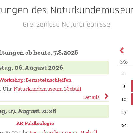
ltungen des Naturkundemuseum
Grenzenlose Naturerlebnisse
ltungen ab heute, 7.8.2026
Mo
tag, 06. August 2026
27
Workshop: Bernsteinschleifen
3
0 Uhr
Naturkundemuseum Niebüll
Details
10
ag, 07. August 2026
17
AK Feldbiologie
24
is 19:00 Uhr
Naturkundemuseum Niebüll