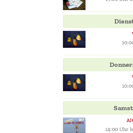
Dienst
10:0
Donners
10:0
Samst
Al
14:00 Uhr b