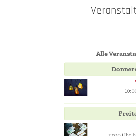
Veransta
Alle Veransta
Donners
10:0
Freit
17:00 Uhr b