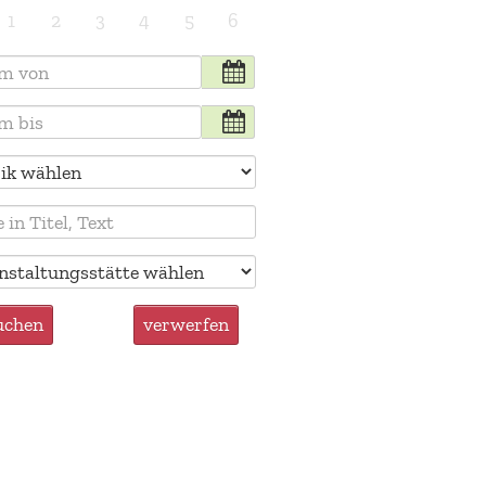
1
2
3
4
5
6
uchen
verwerfen