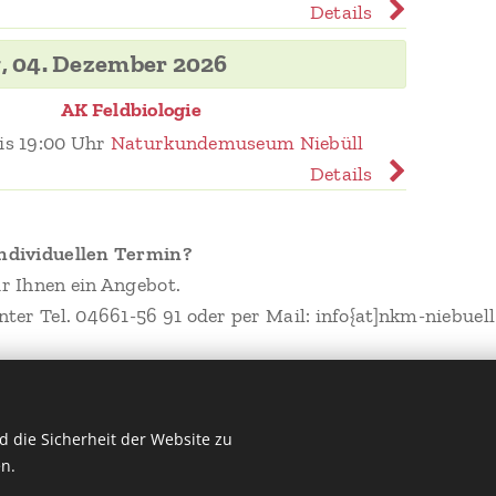
Details
g, 04. Dezember 2026
AK Feldbiologie
is 19:00 Uhr
Naturkundemuseum Niebüll
Details
ndividuellen Termin?
r Ihnen ein Angebot.
ter Tel. 04661-56 91 oder per Mail: info{at]nkm-niebuell
 die Sicherheit der Website zu
n.
asse 108 - 25899 Niebüll - Tel.: 04661-56 91 -
AGB